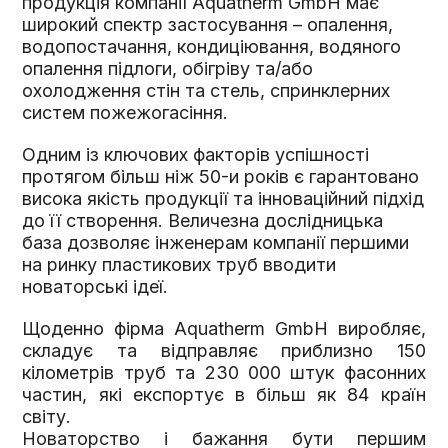
продукція компанії Аquatherm GmbH має
широкий спектр застосування – опалення,
водопостачання, кондиціювання, водяного
опалення підлоги, обігріву та/або
охолодження стін та стель, спринклерних
систем пожежогасіння.
Одним із ключових факторів успішності
протягом більш ніж 50-и років є гарантовано
висока якість продукції та інноваційний підхід
до її створення. Величезна дослідницька
база дозволяє інженерам компанії першими
на ринку пластикових труб вводити
новаторські ідеї.
Щоденно фірма Aquatherm GmbH виробляє,
складує та відправляє приблизно 150
кілометрів труб та 230 000 штук фасонних
частин, які експортує в більш як 84 країн
світу.
Новаторство і бажання бути першим