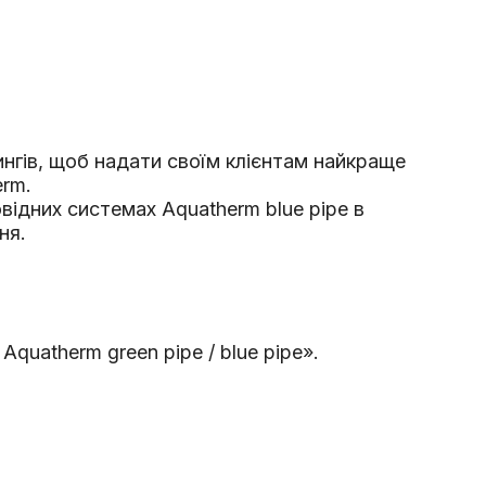
нгів, щоб надати своїм клієнтам найкраще
erm.
відних системах Aquatherm blue pipe в
ня.
uatherm green pipe / blue pipe».