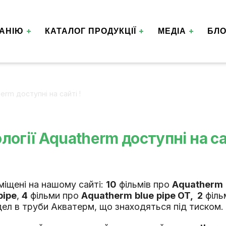
АНІЮ
КАТАЛОГ ПРОДУКЦІЇ
МЕДІА
БЛО
erm доступні на сайті !
огії Аquatherm доступні на сай
міщені на нашому сайті:
10
фільмів про
Aquatherm
pipe
,
4
фільми про
Aquatherm
blue
pipe OT, 2
філь
дел в труби Акватерм, що знаходяться під тиском.