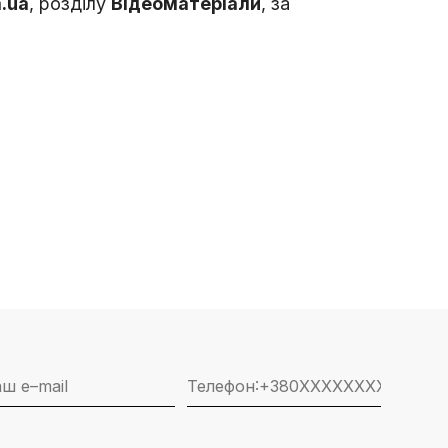
.ua
, розділу
Відеоматеріали
, за