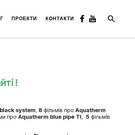
Г
ПРОЕКТИ
КОНТАКТИ
ті !
black
system
,
8
фільмів про
Aquatherm
ми про
Aquatherm
blue
pipe
TI
,
5
фільмів