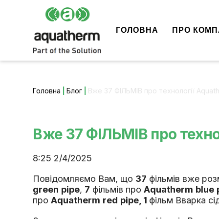
ГОЛОВНА
ПРО КОМП
Головна
|
Блог
|
Вже 37 ФІЛЬМІВ про технології Аquath
Вже 37 ФІЛЬМІВ про технол
8:25 2/4/2025
Повідомляємо Вам, що
37
фільмів вже роз
green
pipe
,
7
фільмів про
Aquatherm
blue
про
А
quatherm
red
pipe, 1
фільм Вварка сі