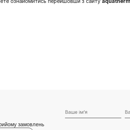
ожете ознайомитись перейшовши з сайту
aquatherm
прийому замовлень